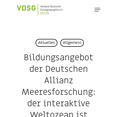
Skip
Menu
to
main
content
Aktuelles
Allgemein
Bildungsangebot
der Deutschen
Allianz
Meeresforschung:
der interaktive
Weltozean ist