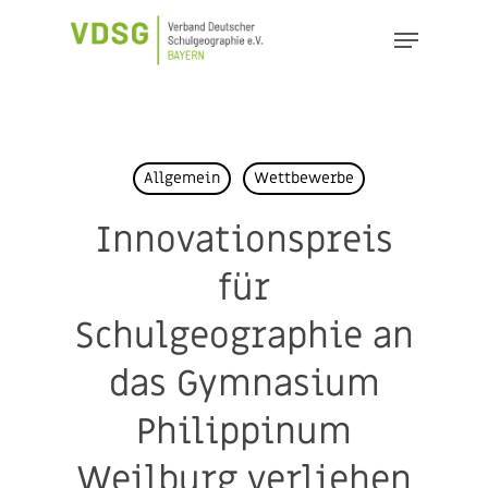
Skip
Menu
to
Close
main
Menu
content
Allgemein
Wettbewerbe
Innovationspreis
für
Schulgeographie an
das Gymnasium
Philippinum
Weilburg verliehen