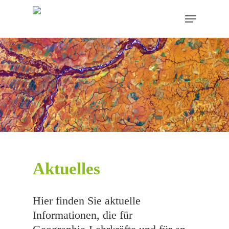
Skip
Menu
to
main
content
Aktuelles
Hier finden Sie aktuelle
Informationen, die für